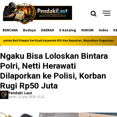
BENCANA
Budaya
DAERAH
E-katalog
HUKUM
Index
K
 Bali Pimpin Sertijab Sejumlah PJU dan Kapolres, Wujudkan Organisasi Polri yan
Ngaku Bisa Loloskan Bintara
Polri, Netti Herawati
Dilaporkan ke Polisi, Korban
Rugi Rp50 Juta
Pendaki Laut
Senin, 22 Juni 2026 15:22