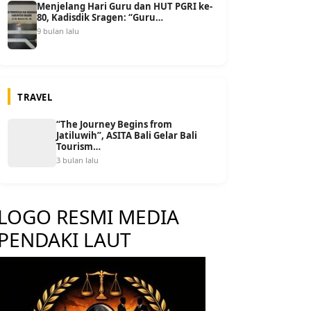
Menjelang Hari Guru dan HUT PGRI ke-
80, Kadisdik Sragen: “Guru…
9 bulan lalu
TRAVEL
“The Journey Begins from
Jatiluwih”, ASITA Bali Gelar Bali
Tourism…
3 bulan lalu
LOGO RESMI MEDIA
PENDAKI LAUT