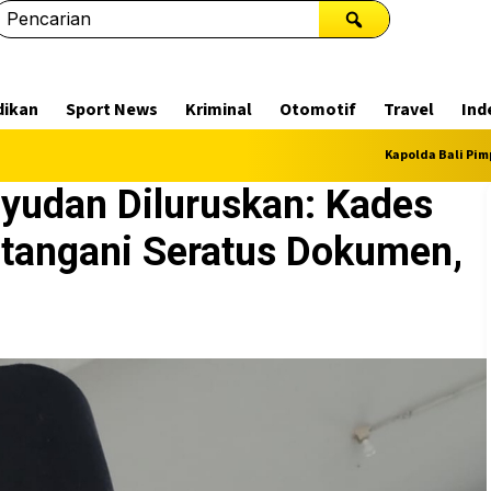
dikan
Sport News
Kriminal
Otomotif
Travel
Ind
Kapolda Bali Pimpin Sertijab S
yudan Diluruskan: Kades
tangani Seratus Dokumen,