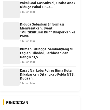
Vokal Soal Gas Subsidi, Usaha Anak
Diduga Pakai LPG 3…
6 bulan lalu
Diduga Sebarkan Informasi
Menyesatkan, Event
“Multikultural Run” Dilaporkan ke
Polda…
6 bulan lalu
Rumah Ditinggal Sembahyang di
Legian Dibobol, Perhiasan dan
Uang Rp1,5…
6 bulan lalu
Kasat Narkoba Polres Bima Kota
Dikabarkan Ditangkap Polda NTB,
Dugaan…
6 bulan lalu
PENDIDIKAN