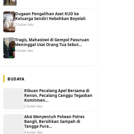
Dugaan Pengalihan Aset KUD ke
Keluarga Sendiri Hebohkan Boyolali
7 bulan lalu
Tragis, Mahasiswi di Gempol Pasuruan
Meninggal Usai Orang Tua Sebut…
8 bulan lalu
BUDAYA
Ribuan Pecalang Apel Bersama di
Renon, Pecalang Canggu Tegaskan
Komitmen…
2 bulan lalu
Aksi Menyentuh Polwan Polres
Bangli, Bersihkan Sampah di
Tangga Pura…
4 bulan lalu