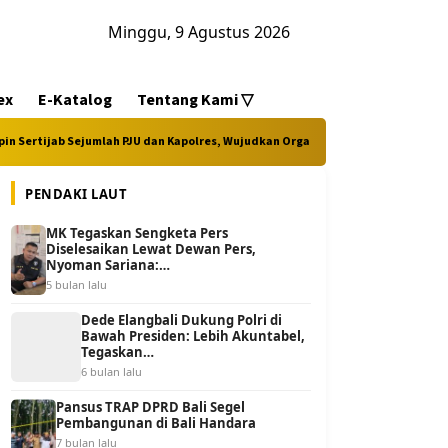
Minggu, 9 Agustus 2026
ex
E-Katalog
Tentang Kami ⁠▽⁠
ejumlah PJU dan Kapolres, Wujudkan Organisasi Polri yang Semakin Profesional d
PENDAKI LAUT
MK Tegaskan Sengketa Pers
Diselesaikan Lewat Dewan Pers,
Nyoman Sariana:…
5 bulan lalu
Dede Elangbali Dukung Polri di
Bawah Presiden: Lebih Akuntabel,
Tegaskan…
6 bulan lalu
Pansus TRAP DPRD Bali Segel
Pembangunan di Bali Handara
7 bulan lalu