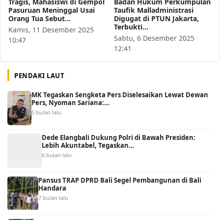
Tragis, Mahasiswi di Gempol
Badan Hukum Perkumpulan
Pasuruan Meninggal Usai
Taufik Malladministrasi
Orang Tua Sebut…
Digugat di PTUN Jakarta,
Terbukti…
Kamis, 11 Desember 2025
Sabtu, 6 Desember 2025
10:47
12:41
PENDAKI LAUT
MK Tegaskan Sengketa Pers Diselesaikan Lewat Dewan
Pers, Nyoman Sariana:…
5 bulan lalu
Dede Elangbali Dukung Polri di Bawah Presiden:
Lebih Akuntabel, Tegaskan…
6 bulan lalu
Pansus TRAP DPRD Bali Segel Pembangunan di Bali
Handara
7 bulan lalu