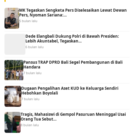
MK Tegaskan Sengketa Pers Diselesaikan Lewat Dewan
Pers, Nyoman Sariana:…
5 bulan lalu
Dede Elangbali Dukung Polri di Bawah Presiden:
Lebih Akuntabel, Tegaskan…
6 bulan lalu
Pansus TRAP DPRD Bali Segel Pembangunan di Bali
Handara
7 bulan lalu
Dugaan Pengalihan Aset KUD ke Keluarga Sendiri
Hebohkan Boyolali
7 bulan lalu
Tragis, Mahasiswi di Gempol Pasuruan Meninggal Usai
Orang Tua Sebut…
8 bulan lalu